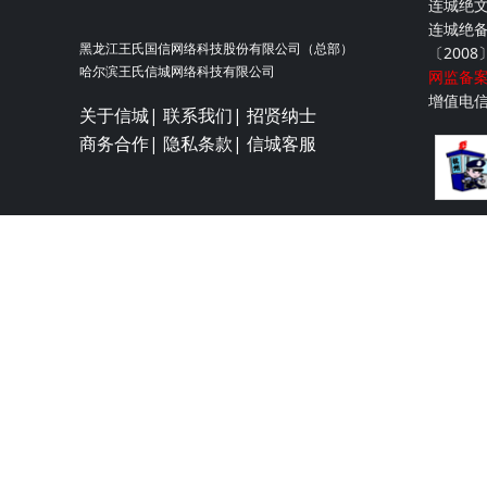
连城绝文化
连城绝备案
黑龙江王氏国信网络科技股份有限公司（总部）
〔2008
哈尔滨王氏信城网络科技有限公司
网监备案号
增值电
关于信城|
联系我们|
招贤纳士
商务合作|
隐私条款|
信城客服