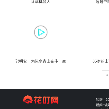
除草机器人
超越中国
邵明安：为绿水青山奋斗一生
85岁的山
«
软著
2
新闻出